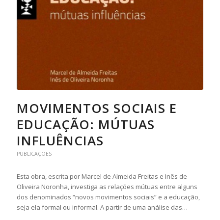
MOVIMENTOS SOCIAIS E
EDUCAÇÃO: MÚTUAS
INFLUÊNCIAS
PUBLICAÇÕES
Esta obra, escrita por Marcel de Almeida Freitas e Inês de
Oliveira Noronha, investiga as relações mútuas entre alguns
dos denominados “novos movimentos sociais” e a educação,
seja ela formal ou informal. A partir de uma análise das…