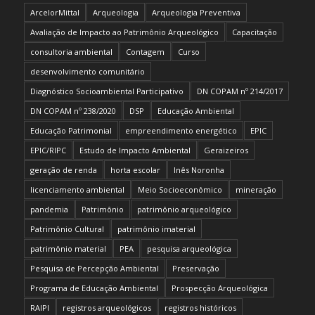
ArcelorMittal
Arqueologia
Arqueologia Preventiva
Avaliação de Impacto ao Patrimônio Arqueológico
Capacitação
consultoria ambiental
Contagem
Curso
desenvolvimento comunitário
Diagnóstico Socioambiental Participativo
DN COPAM nº 214/2017
DN COPAM nº 238/2020
DSP
Educação Ambiental
Educação Patrimonial
empreendimento energético
EPIC
EPIC/RIPC
Estudo de Impacto Ambiental
Geraizeiros
geração de renda
horta escolar
Inês Noronha
licenciamento ambiental
Meio Socioeconômico
mineração
pandemia
Patrimônio
patrimônio arqueológico
Patrimônio Cultural
patrimônio imaterial
patrimônio material
PEA
pesquisa arqueológica
Pesquisa de Percepção Ambiental
Preservação
Programa de Educação Ambiental
Prospecção Arqueológica
RAIPI
registros arqueológicos
registros históricos