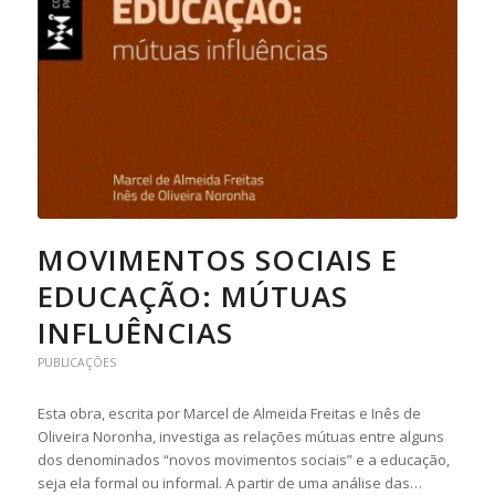
MOVIMENTOS SOCIAIS E
EDUCAÇÃO: MÚTUAS
INFLUÊNCIAS
PUBLICAÇÕES
Esta obra, escrita por Marcel de Almeida Freitas e Inês de
Oliveira Noronha, investiga as relações mútuas entre alguns
dos denominados “novos movimentos sociais” e a educação,
seja ela formal ou informal. A partir de uma análise das…