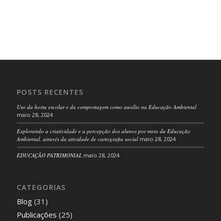
POSTS RECENTES
Uso da horta escolar e da compostagem como auxílio na Educação Ambiental
maio 28, 2024
Explorando a criatividade e a percepção dos alunos por meio da Educação
Ambiental, através da atividade de cartografia social
maio 28, 2024
EDUCAÇÃO PATRIMONIAL
maio 28, 2024
CATEGORIAS
Blog
(31)
Publicações
(25)