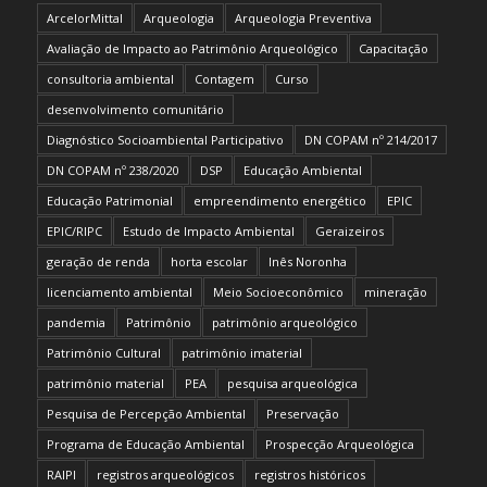
ArcelorMittal
Arqueologia
Arqueologia Preventiva
Avaliação de Impacto ao Patrimônio Arqueológico
Capacitação
consultoria ambiental
Contagem
Curso
desenvolvimento comunitário
Diagnóstico Socioambiental Participativo
DN COPAM nº 214/2017
DN COPAM nº 238/2020
DSP
Educação Ambiental
Educação Patrimonial
empreendimento energético
EPIC
EPIC/RIPC
Estudo de Impacto Ambiental
Geraizeiros
geração de renda
horta escolar
Inês Noronha
licenciamento ambiental
Meio Socioeconômico
mineração
pandemia
Patrimônio
patrimônio arqueológico
Patrimônio Cultural
patrimônio imaterial
patrimônio material
PEA
pesquisa arqueológica
Pesquisa de Percepção Ambiental
Preservação
Programa de Educação Ambiental
Prospecção Arqueológica
RAIPI
registros arqueológicos
registros históricos