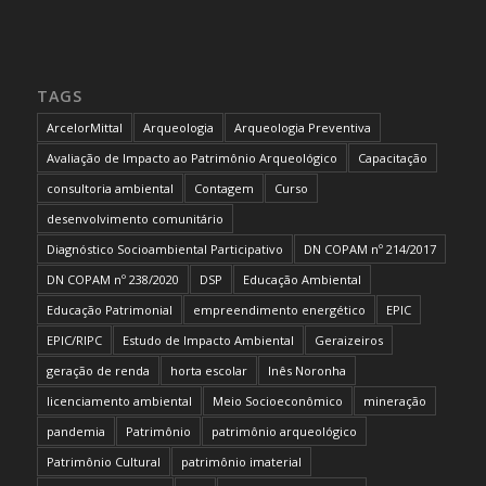
TAGS
ArcelorMittal
Arqueologia
Arqueologia Preventiva
Avaliação de Impacto ao Patrimônio Arqueológico
Capacitação
consultoria ambiental
Contagem
Curso
desenvolvimento comunitário
Diagnóstico Socioambiental Participativo
DN COPAM nº 214/2017
DN COPAM nº 238/2020
DSP
Educação Ambiental
Educação Patrimonial
empreendimento energético
EPIC
EPIC/RIPC
Estudo de Impacto Ambiental
Geraizeiros
geração de renda
horta escolar
Inês Noronha
licenciamento ambiental
Meio Socioeconômico
mineração
pandemia
Patrimônio
patrimônio arqueológico
Patrimônio Cultural
patrimônio imaterial