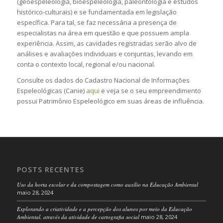
(geoespeleologia, bioespeleologia, paleontologia e estudos
histórico-culturais) e se fundamentada em legislação
específica. Para tal, se faz necessária a presença de
especialistas na área em questão e que possuem ampla
experiência. Assim, as cavidades registradas serão alvo de
análises e avaliações individuais e conjuntas, levando em
conta o contexto local, regional e/ou nacional.
Consulte os dados do Cadastro Nacional de Informações
Espeleológicas (Canie)
aqui
e veja se o seu empreendimento
possui Patrimônio Espeleológico em suas áreas de influência.
POSTS RECENTES
Uso da horta escolar e da compostagem como auxílio na Educação Ambiental
maio 28, 2024
Explorando a criatividade e a percepção dos alunos por meio da Educação
Ambiental, através da atividade de cartografia social
maio 28, 2024