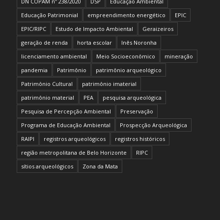
DN COPAM nº 238/2020
DSP
Educação Ambiental
Educação Patrimonial
empreendimento energético
EPIC
EPIC/RIPC
Estudo de Impacto Ambiental
Geraizeiros
geração de renda
horta escolar
Inês Noronha
licenciamento ambiental
Meio Socioeconômico
mineração
pandemia
Patrimônio
patrimônio arqueológico
Patrimônio Cultural
patrimônio imaterial
patrimônio material
PEA
pesquisa arqueológica
Pesquisa de Percepção Ambiental
Preservação
Programa de Educação Ambiental
Prospecção Arqueológica
RAIPI
registros arqueológicos
registros históricos
região metropolitana de Belo Horizonte
RIPC
sítios arqueológicos
Zona da Mata