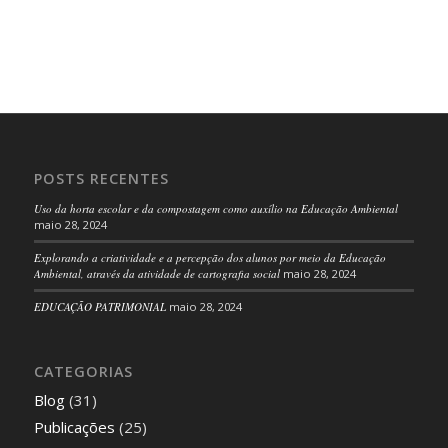
POSTS RECENTES
Uso da horta escolar e da compostagem como auxílio na Educação Ambiental
maio 28, 2024
Explorando a criatividade e a percepção dos alunos por meio da Educação
Ambiental, através da atividade de cartografia social
maio 28, 2024
EDUCAÇÃO PATRIMONIAL
maio 28, 2024
CATEGORIAS
Blog
(31)
Publicações
(25)