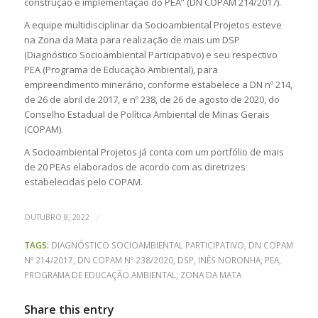
construção e implementação do PEA” (DN COPAM 214/2017).
A equipe multidisciplinar da Socioambiental Projetos esteve
na Zona da Mata para realização de mais um DSP
(Diagnóstico Socioambiental Participativo) e seu respectivo
PEA (Programa de Educação Ambiental), para
empreendimento minerário, conforme estabelece a DN nº 214,
de 26 de abril de 2017, e nº 238, de 26 de agosto de 2020, do
Conselho Estadual de Política Ambiental de Minas Gerais
(COPAM).
A Socioambiental Projetos já conta com um portfólio de mais
de 20 PEAs elaborados de acordo com as diretrizes
estabelecidas pelo COPAM.
/
OUTUBRO 8, 2022
TAGS:
DIAGNÓSTICO SOCIOAMBIENTAL PARTICIPATIVO
,
DN COPAM
Nº 214/2017
,
DN COPAM Nº 238/2020
,
DSP
,
INÊS NORONHA
,
PEA
,
PROGRAMA DE EDUCAÇÃO AMBIENTAL
,
ZONA DA MATA
Share this entry