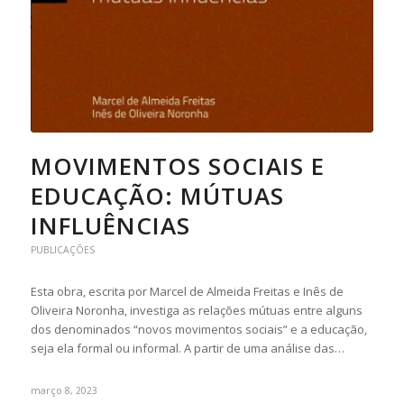
MOVIMENTOS SOCIAIS E
EDUCAÇÃO: MÚTUAS
INFLUÊNCIAS
PUBLICAÇÕES
Esta obra, escrita por Marcel de Almeida Freitas e Inês de
Oliveira Noronha, investiga as relações mútuas entre alguns
dos denominados “novos movimentos sociais” e a educação,
seja ela formal ou informal. A partir de uma análise das…
março 8, 2023