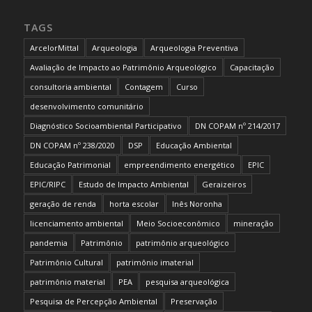
TAGS
ArcelorMittal
Arqueologia
Arqueologia Preventiva
Avaliação de Impacto ao Patrimônio Arqueológico
Capacitação
consultoria ambiental
Contagem
Curso
desenvolvimento comunitário
Diagnóstico Socioambiental Participativo
DN COPAM nº 214/2017
DN COPAM nº 238/2020
DSP
Educação Ambiental
Educação Patrimonial
empreendimento energético
EPIC
EPIC/RIPC
Estudo de Impacto Ambiental
Geraizeiros
geração de renda
horta escolar
Inês Noronha
licenciamento ambiental
Meio Socioeconômico
mineração
pandemia
Patrimônio
patrimônio arqueológico
Patrimônio Cultural
patrimônio imaterial
patrimônio material
PEA
pesquisa arqueológica
Pesquisa de Percepção Ambiental
Preservação