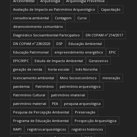
ArcelorMittal
Arqueologia
Arqueologia Preventiva
Avaliação de Impacto ao Patrimônio Arqueológico
Capacitação
consultoria ambiental
Contagem
Curso
desenvolvimento comunitário
Diagnóstico Socioambiental Participativo
DN COPAM nº 214/2017
DN COPAM nº 238/2020
DSP
Educação Ambiental
Educação Patrimonial
empreendimento energético
EPIC
EPIC/RIPC
Estudo de Impacto Ambiental
Geraizeiros
geração de renda
horta escolar
Inês Noronha
licenciamento ambiental
Meio Socioeconômico
mineração
pandemia
Patrimônio
patrimônio arqueológico
Patrimônio Cultural
patrimônio imaterial
patrimônio material
PEA
pesquisa arqueológica
Pesquisa de Percepção Ambiental
Preservação
Programa de Educação Ambiental
Prospecção Arqueológica
RAIPI
registros arqueológicos
registros históricos