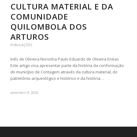
CULTURA MATERIAL E DA
COMUNIDADE
QUILOMBOLA DOS
ARTUROS
PUBLICAÇÕES
Inês de Oliveira Noronha Paulo Eduardo de Oliveira Enéas
Este artigo visa apresentar parte da história da conformação
do município de Contagem através da cultura material, do
patrimônio arqueológico e histórico e da história…
setembro 9, 2020