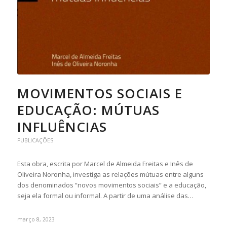
MOVIMENTOS SOCIAIS E
EDUCAÇÃO: MÚTUAS
INFLUÊNCIAS
PUBLICAÇÕES
Esta obra, escrita por Marcel de Almeida Freitas e Inês de
Oliveira Noronha, investiga as relações mútuas entre alguns
dos denominados “novos movimentos sociais” e a educação,
seja ela formal ou informal. A partir de uma análise das…
março 8, 2023