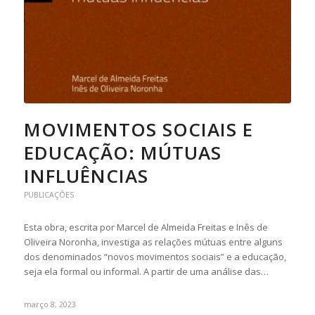
MOVIMENTOS SOCIAIS E
EDUCAÇÃO: MÚTUAS
INFLUÊNCIAS
PUBLICAÇÕES
Esta obra, escrita por Marcel de Almeida Freitas e Inês de
Oliveira Noronha, investiga as relações mútuas entre alguns
dos denominados “novos movimentos sociais” e a educação,
seja ela formal ou informal. A partir de uma análise das…
março 8, 2023