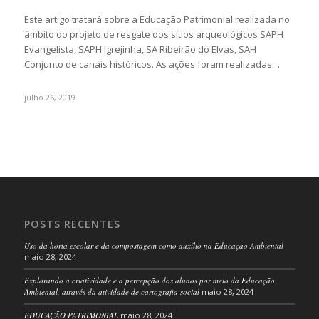
Este artigo tratará sobre a Educação Patrimonial realizada no
âmbito do projeto de resgate dos sítios arqueológicos SAPH
Evangelista, SAPH Igrejinha, SA Ribeirão do Elvas, SAH
Conjunto de canais históricos. As ações foram realizadas…
julho 26, 2019
POSTS RECENTES
Uso da horta escolar e da compostagem como auxílio na Educação Ambiental
maio 28, 2024
Explorando a criatividade e a percepção dos alunos por meio da Educação
Ambiental, através da atividade de cartografia social
maio 28, 2024
EDUCAÇÃO PATRIMONIAL
maio 28, 2024