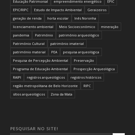
Educação Patrimonial
empreendimento energético
EPIC
EPIC/RIPC
Estudo de Impacto Ambiental
Geraizeiros
geração de renda
horta escolar
Inês Noronha
licenciamento ambiental
Meio Socioeconômico
mineração
pandemia
Patrimônio
patrimônio arqueológico
Patrimônio Cultural
patrimônio imaterial
patrimônio material
PEA
pesquisa arqueológica
Pesquisa de Percepção Ambiental
Preservação
Programa de Educação Ambiental
Prospecção Arqueológica
RAIPI
registros arqueológicos
registros históricos
região metropolitana de Belo Horizonte
RIPC
sítios arqueológicos
Zona da Mata
PESQUISAR NO SITE!