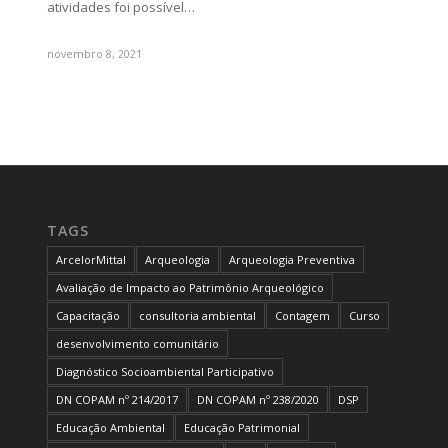
atividades foi possível…
novembro 8, 2021
TAGS
ArcelorMittal
Arqueologia
Arqueologia Preventiva
Avaliação de Impacto ao Patrimônio Arqueológico
Capacitação
consultoria ambiental
Contagem
Curso
desenvolvimento comunitário
Diagnóstico Socioambiental Participativo
DN COPAM nº 214/2017
DN COPAM nº 238/2020
DSP
Educação Ambiental
Educação Patrimonial