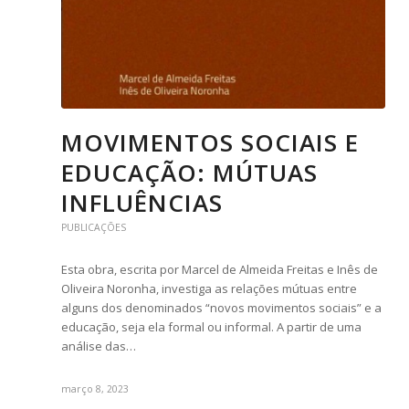
MOVIMENTOS SOCIAIS E
EDUCAÇÃO: MÚTUAS
INFLUÊNCIAS
PUBLICAÇÕES
Esta obra, escrita por Marcel de Almeida Freitas e Inês de
Oliveira Noronha, investiga as relações mútuas entre
alguns dos denominados “novos movimentos sociais” e a
educação, seja ela formal ou informal. A partir de uma
análise das…
março 8, 2023