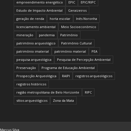
empreendimento energético
EPIC
EPIC/RIPC
Estudo de Impacto Ambiental
Geraizeiros
geração de renda
horta escolar
Inês Noronha
licenciamento ambiental
Meio Socioeconômico
mineração
pandemia
Patrimônio
patrimônio arqueológico
Patrimônio Cultural
patrimônio imaterial
patrimônio material
PEA
pesquisa arqueológica
Pesquisa de Percepção Ambiental
Preservação
Programa de Educação Ambiental
Prospecção Arqueológica
RAIPI
registros arqueológicos
registros históricos
região metropolitana de Belo Horizonte
RIPC
sítios arqueológicos
Zona da Mata
Marcus Silva