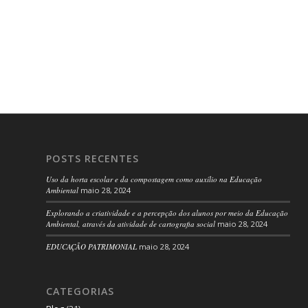
POSTS RECENTES
Uso da horta escolar e da compostagem como auxílio na Educação
Ambiental
maio 28, 2024
Explorando a criatividade e a percepção dos alunos por meio da Educação
Ambiental, através da atividade de cartografia social
maio 28, 2024
EDUCAÇÃO PATRIMONIAL
maio 28, 2024
CATEGORIAS