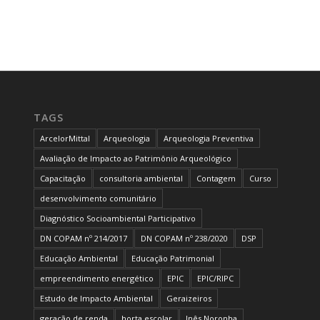
TAGS
ArcelorMittal
Arqueologia
Arqueologia Preventiva
Avaliação de Impacto ao Patrimônio Arqueológico
Capacitação
consultoria ambiental
Contagem
Curso
desenvolvimento comunitário
Diagnóstico Socioambiental Participativo
DN COPAM nº 214/2017
DN COPAM nº 238/2020
DSP
Educação Ambiental
Educação Patrimonial
empreendimento energético
EPIC
EPIC/RIPC
Estudo de Impacto Ambiental
Geraizeiros
geração de renda
horta escolar
Inês Noronha