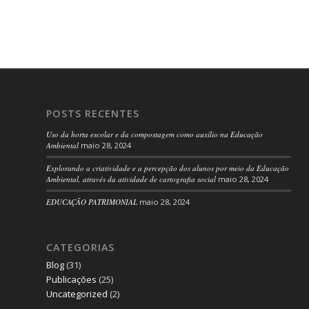
POSTS RECENTES
Uso da horta escolar e da compostagem como auxílio na Educação
Ambiental
maio 28, 2024
Explorando a criatividade e a percepção dos alunos por meio da Educação
Ambiental, através da atividade de cartografia social
maio 28, 2024
EDUCAÇÃO PATRIMONIAL
maio 28, 2024
CATEGORIAS
Blog
(31)
Publicações
(25)
Uncategorized
(2)