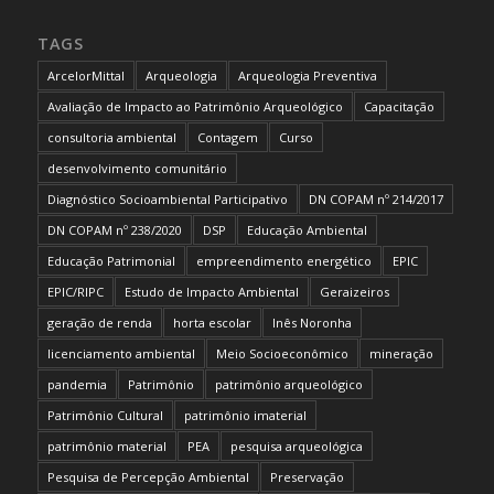
TAGS
ArcelorMittal
Arqueologia
Arqueologia Preventiva
Avaliação de Impacto ao Patrimônio Arqueológico
Capacitação
consultoria ambiental
Contagem
Curso
desenvolvimento comunitário
Diagnóstico Socioambiental Participativo
DN COPAM nº 214/2017
DN COPAM nº 238/2020
DSP
Educação Ambiental
Educação Patrimonial
empreendimento energético
EPIC
EPIC/RIPC
Estudo de Impacto Ambiental
Geraizeiros
geração de renda
horta escolar
Inês Noronha
licenciamento ambiental
Meio Socioeconômico
mineração
pandemia
Patrimônio
patrimônio arqueológico
Patrimônio Cultural
patrimônio imaterial
patrimônio material
PEA
pesquisa arqueológica
Pesquisa de Percepção Ambiental
Preservação