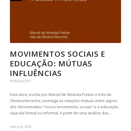
MOVIMENTOS SOCIAIS E
EDUCAÇÃO: MÚTUAS
INFLUÊNCIAS
PUBLICAÇÕES
Esta obra, escrita por Marcel de Almeida Freitas e Inês de
Oliveira Noronha, investiga as relações mútuas entre alguns
dos denominados “novos movimentos sociais” e a educação,
seja ela formal ou informal. A partir de uma análise das…
março 8, 2023