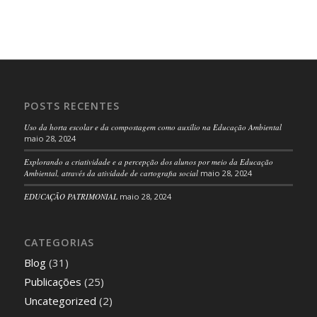
POSTS RECENTES
Uso da horta escolar e da compostagem como auxílio na Educação Ambiental
maio 28, 2024
Explorando a criatividade e a percepção dos alunos por meio da Educação
Ambiental, através da atividade de cartografia social
maio 28, 2024
EDUCAÇÃO PATRIMONIAL
maio 28, 2024
CATEGORIAS
Blog
(31)
Publicações
(25)
Uncategorized
(2)