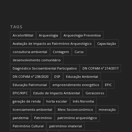
TAGS
ArcelorMittal
Arqueologia
Arqueologia Preventiva
Avaliação de Impacto ao Patrimônio Arqueológico
Capacitação
consultoria ambiental
Contagem
Curso
desenvolvimento comunitário
Diagnóstico Socioambiental Participativo
DN COPAM nº 214/2017
DN COPAM nº 238/2020
DSP
Educação Ambiental
Educação Patrimonial
empreendimento energético
EPIC
EPIC/RIPC
Estudo de Impacto Ambiental
Geraizeiros
geração de renda
horta escolar
Inês Noronha
licenciamento ambiental
Meio Socioeconômico
mineração
pandemia
Patrimônio
patrimônio arqueológico
Patrimônio Cultural
patrimônio imaterial